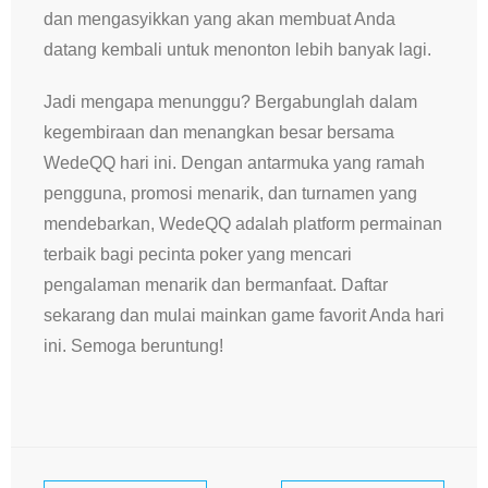
dan mengasyikkan yang akan membuat Anda
datang kembali untuk menonton lebih banyak lagi.
Jadi mengapa menunggu? Bergabunglah dalam
kegembiraan dan menangkan besar bersama
WedeQQ hari ini. Dengan antarmuka yang ramah
pengguna, promosi menarik, dan turnamen yang
mendebarkan, WedeQQ adalah platform permainan
terbaik bagi pecinta poker yang mencari
pengalaman menarik dan bermanfaat. Daftar
sekarang dan mulai mainkan game favorit Anda hari
ini. Semoga beruntung!