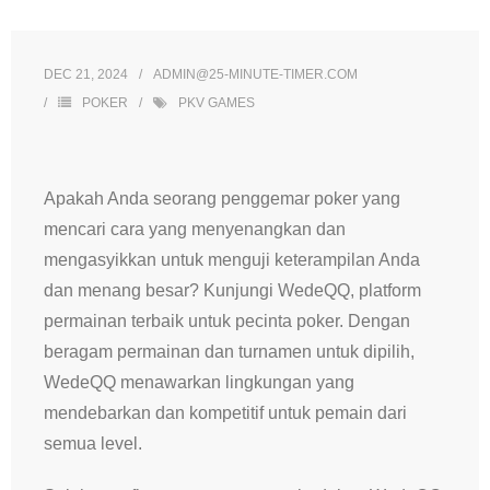
DEC 21, 2024
ADMIN@25-MINUTE-TIMER.COM
POKER
PKV GAMES
Apakah Anda seorang penggemar poker yang
mencari cara yang menyenangkan dan
mengasyikkan untuk menguji keterampilan Anda
dan menang besar? Kunjungi WedeQQ, platform
permainan terbaik untuk pecinta poker. Dengan
beragam permainan dan turnamen untuk dipilih,
WedeQQ menawarkan lingkungan yang
mendebarkan dan kompetitif untuk pemain dari
semua level.