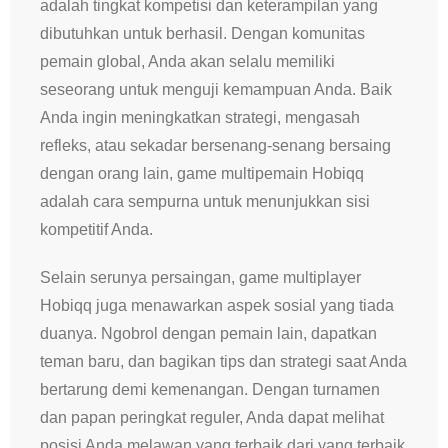
adalah tingkat kompetisi dan keterampilan yang
dibutuhkan untuk berhasil. Dengan komunitas
pemain global, Anda akan selalu memiliki
seseorang untuk menguji kemampuan Anda. Baik
Anda ingin meningkatkan strategi, mengasah
refleks, atau sekadar bersenang-senang bersaing
dengan orang lain, game multipemain Hobiqq
adalah cara sempurna untuk menunjukkan sisi
kompetitif Anda.
Selain serunya persaingan, game multiplayer
Hobiqq juga menawarkan aspek sosial yang tiada
duanya. Ngobrol dengan pemain lain, dapatkan
teman baru, dan bagikan tips dan strategi saat Anda
bertarung demi kemenangan. Dengan turnamen
dan papan peringkat reguler, Anda dapat melihat
posisi Anda melawan yang terbaik dari yang terbaik