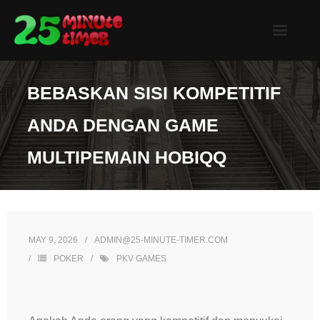
Skip
to
content
BEBASKAN SISI KOMPETITIF
ANDA DENGAN GAME
MULTIPEMAIN HOBIQQ
MAY 9, 2026
ADMIN@25-MINUTE-TIMER.COM
POKER
PKV GAMES