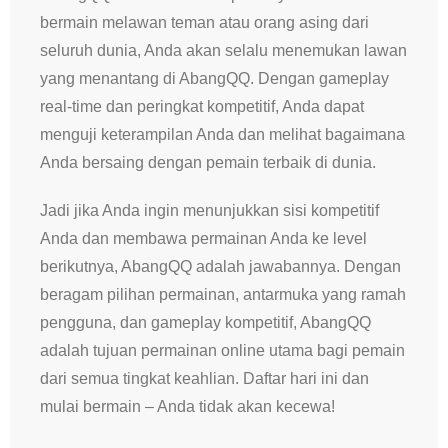
bermain melawan teman atau orang asing dari
seluruh dunia, Anda akan selalu menemukan lawan
yang menantang di AbangQQ. Dengan gameplay
real-time dan peringkat kompetitif, Anda dapat
menguji keterampilan Anda dan melihat bagaimana
Anda bersaing dengan pemain terbaik di dunia.
Jadi jika Anda ingin menunjukkan sisi kompetitif
Anda dan membawa permainan Anda ke level
berikutnya, AbangQQ adalah jawabannya. Dengan
beragam pilihan permainan, antarmuka yang ramah
pengguna, dan gameplay kompetitif, AbangQQ
adalah tujuan permainan online utama bagi pemain
dari semua tingkat keahlian. Daftar hari ini dan
mulai bermain – Anda tidak akan kecewa!