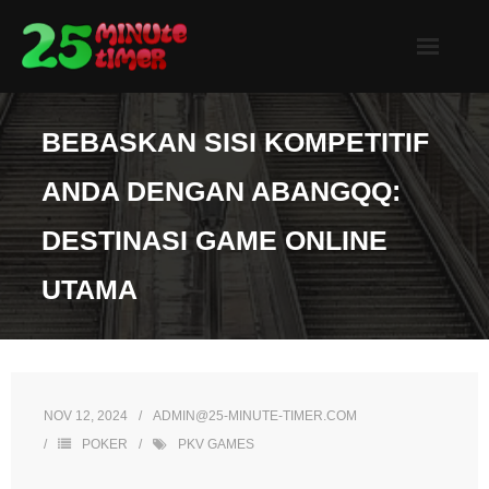
Skip
to
content
BEBASKAN SISI KOMPETITIF
ANDA DENGAN ABANGQQ:
DESTINASI GAME ONLINE
UTAMA
NOV 12, 2024
ADMIN@25-MINUTE-TIMER.COM
POKER
PKV GAMES