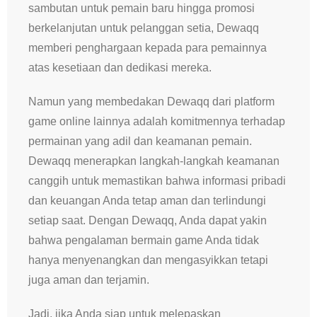
sambutan untuk pemain baru hingga promosi
berkelanjutan untuk pelanggan setia, Dewaqq
memberi penghargaan kepada para pemainnya
atas kesetiaan dan dedikasi mereka.
Namun yang membedakan Dewaqq dari platform
game online lainnya adalah komitmennya terhadap
permainan yang adil dan keamanan pemain.
Dewaqq menerapkan langkah-langkah keamanan
canggih untuk memastikan bahwa informasi pribadi
dan keuangan Anda tetap aman dan terlindungi
setiap saat. Dengan Dewaqq, Anda dapat yakin
bahwa pengalaman bermain game Anda tidak
hanya menyenangkan dan mengasyikkan tetapi
juga aman dan terjamin.
Jadi, jika Anda siap untuk melepaskan