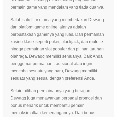
bermain game yang mendalam yang tiada duanya.
Salah satu fitur utama yang membedakan Dewaqq
dari platform game online lainnya adalah
perpustakaan gamenya yang luas. Dari permainan
kasino klasik seperti poker, blackjack, dan roulette
hingga permainan slot populer dan pilihan taruhan
olahraga, Dewaqq memiliki semuanya. Baik Anda
penggemar permainan tradisional atau ingin
mencoba sesuatu yang baru, Dewaqq memiliki
sesuatu yang sesuai dengan preferensi Anda.
Selain pilihan permainannya yang beragam,
Dewaqq juga menawarkan berbagai promosi dan
bonus menarik untuk membantu pemain
memaksimalkan kemenangannya. Dari bonus