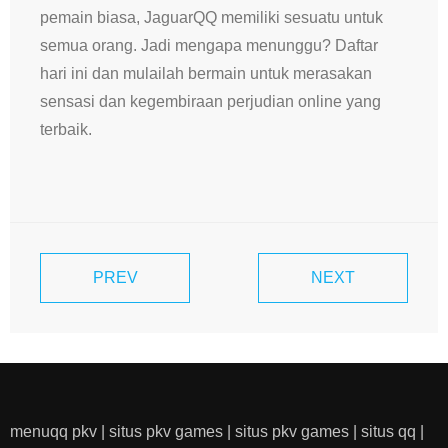
pemain biasa, JaguarQQ memiliki sesuatu untuk
semua orang. Jadi mengapa menunggu? Daftar
hari ini dan mulailah bermain untuk merasakan
sensasi dan kegembiraan perjudian online yang
terbaik.
PREV
NEXT
menuqq pkv
|
situs pkv games
|
situs pkv games
|
situs qq
|