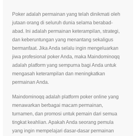
Poker adalah permainan yang telah dinikmati oleh
jutaan orang di seluruh dunia selama berabad-
abad. Ini adalah permainan keterampilan, strategi,
dan keberuntungan yang menantang sekaligus
bermanfaat. Jika Anda selalu ingin mengeluarkan
jiwa profesional poker Anda, maka Maindominoqq
adalah platform yang sempurna bagi Anda untuk
mengasah keterampilan dan meningkatkan
permainan Anda.
Maindominoqq adalah platform poker online yang
menawarkan berbagai macam permainan,
turnamen, dan promosi untuk pemain dari semua
tingkat keahlian. Apakah Anda seorang pemula
yang ingin mempelajari dasar-dasar permainan