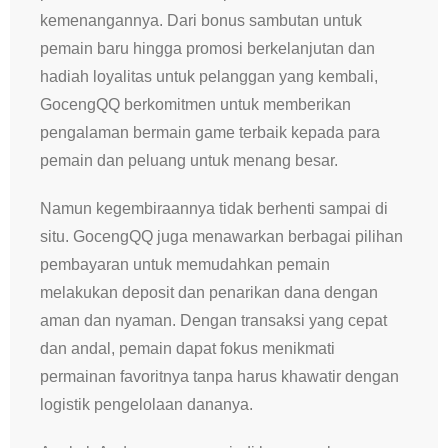
kemenangannya. Dari bonus sambutan untuk
pemain baru hingga promosi berkelanjutan dan
hadiah loyalitas untuk pelanggan yang kembali,
GocengQQ berkomitmen untuk memberikan
pengalaman bermain game terbaik kepada para
pemain dan peluang untuk menang besar.
Namun kegembiraannya tidak berhenti sampai di
situ. GocengQQ juga menawarkan berbagai pilihan
pembayaran untuk memudahkan pemain
melakukan deposit dan penarikan dana dengan
aman dan nyaman. Dengan transaksi yang cepat
dan andal, pemain dapat fokus menikmati
permainan favoritnya tanpa harus khawatir dengan
logistik pengelolaan dananya.