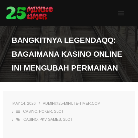
Skip
to
content
BANGKITNYA LEGENDAQQ:
BAGAIMANA KASINO ONLINE
INI MENGUBAH PERMAINAN
MAY 14, 2026
ADMIN@25-MINUTE-TIMER.COM
CASINO
,
POKER
,
SLOT
CASINO
,
PKV GAMES
,
SLOT