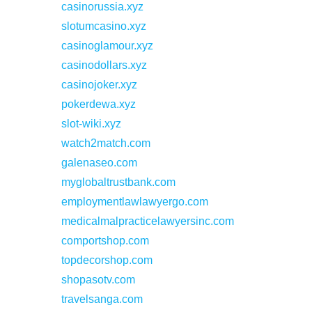
casinorussia.xyz
slotumcasino.xyz
casinoglamour.xyz
casinodollars.xyz
casinojoker.xyz
pokerdewa.xyz
slot-wiki.xyz
watch2match.com
galenaseo.com
myglobaltrustbank.com
employmentlawlawyergo.com
medicalmalpracticelawyersinc.com
comportshop.com
topdecorshop.com
shopasotv.com
travelsanga.com