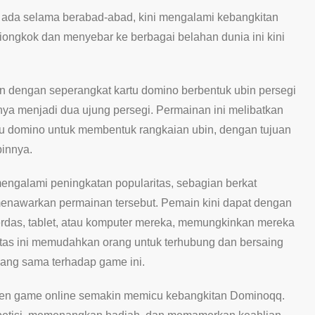
h ada selama berabad-abad, kini mengalami kebangkitan
Tiongkok dan menyebar ke berbagai belahan dunia ini kini
 dengan seperangkat kartu domino berbentuk ubin persegi
a menjadi dua ujung persegi. Permainan ini melibatkan
u domino untuk membentuk rangkaian ubin, dengan tujuan
innya.
engalami peningkatan popularitas, sebagian berkat
menawarkan permainan tersebut. Pemain kini dapat dengan
das, tablet, atau komputer mereka, memungkinkan mereka
litas ini memudahkan orang untuk terhubung dan bersaing
yang sama terhadap game ini.
amen game online semakin memicu kebangkitan Dominoqq.