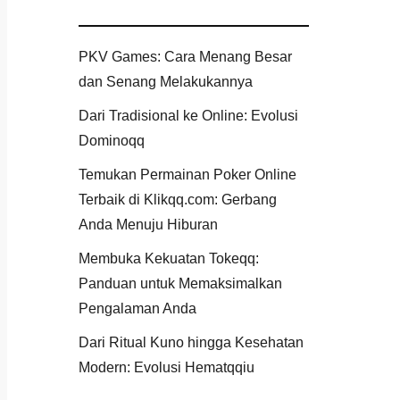
PKV Games: Cara Menang Besar
dan Senang Melakukannya
Dari Tradisional ke Online: Evolusi
Dominoqq
Temukan Permainan Poker Online
Terbaik di Klikqq.com: Gerbang
Anda Menuju Hiburan
Membuka Kekuatan Tokeqq:
Panduan untuk Memaksimalkan
Pengalaman Anda
Dari Ritual Kuno hingga Kesehatan
Modern: Evolusi Hematqqiu