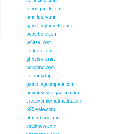
colttrickle.com
runnerpickfr.com
omnifuture.net
gamblingfunnels.com
pcos-help.com
btfutsal.com
codirop.com
ghosts-uk.net
askdono.com
techonly.top
gamblingcompete.com
businesssmagazine.com
creativeinternetmedia.com
n95-sale.com
blogreborn.com
virtcitnow.com