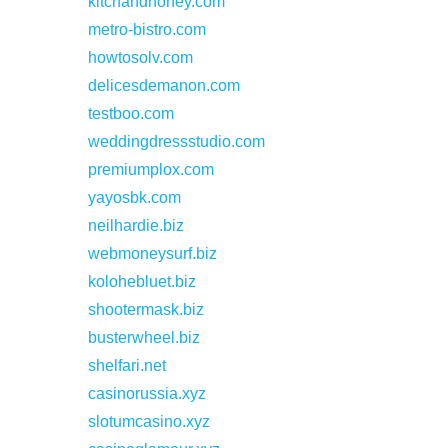
kitchandhoney.com
metro-bistro.com
howtosolv.com
delicesdemanon.com
testboo.com
weddingdressstudio.com
premiumplox.com
yayosbk.com
neilhardie.biz
webmoneysurf.biz
kolohebluet.biz
shootermask.biz
busterwheel.biz
shelfari.net
casinorussia.xyz
slotumcasino.xyz