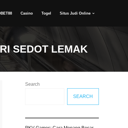
BET88
Casino
Togel
Situs Judi Online
RI SEDOT LEMAK
Search
SEARCH
PKV Games: Cara Menang Besar