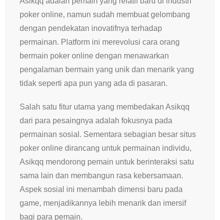
Asikqq adalah pemain yang relatif baru di industri
poker online, namun sudah membuat gelombang
dengan pendekatan inovatifnya terhadap
permainan. Platform ini merevolusi cara orang
bermain poker online dengan menawarkan
pengalaman bermain yang unik dan menarik yang
tidak seperti apa pun yang ada di pasaran.
Salah satu fitur utama yang membedakan Asikqq
dari para pesaingnya adalah fokusnya pada
permainan sosial. Sementara sebagian besar situs
poker online dirancang untuk permainan individu,
Asikqq mendorong pemain untuk berinteraksi satu
sama lain dan membangun rasa kebersamaan.
Aspek sosial ini menambah dimensi baru pada
game, menjadikannya lebih menarik dan imersif
bagi para pemain.