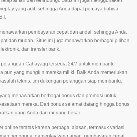
etap aman dan terlindungi. Situs ini juga menggunakan
meplay yang adil, sehingga Anda dapat percaya bahwa
il.
 menawarkan pembayaran cepat dan andal, sehingga Anda
t dan mudah. Situs ini juga menawarkan berbagai pilihan
ektronik, dan transfer bank.
 pelanggan Cahayaqq tersedia 24/7 untuk membantu
a pun yang mungkin mereka miliki. Baik Anda memerlukan
masalah teknis, tim dukungan pelanggan siap membantu.
ayaqq menawarkan berbagai bonus dan promosi untuk
esetiaan mereka. Dari bonus selamat datang hingga bonus
gkatkan uang Anda dan menang besar.
 online teratas karena berbagai alasan, termasuk variasi
ramah pengguna, gameplay yang aman, pembayaran cepat,