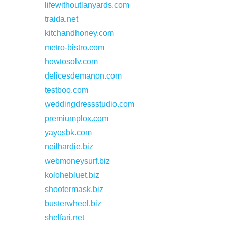
lifewithoutlanyards.com
traida.net
kitchandhoney.com
metro-bistro.com
howtosolv.com
delicesdemanon.com
testboo.com
weddingdressstudio.com
premiumplox.com
yayosbk.com
neilhardie.biz
webmoneysurf.biz
kolohebluet.biz
shootermask.biz
busterwheel.biz
shelfari.net