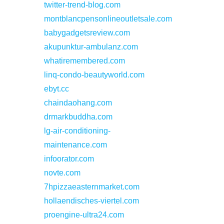
twitter-trend-blog.com
montblancpensonlineoutletsale.com
babygadgetsreview.com
akupunktur-ambulanz.com
whatiremembered.com
linq-condo-beautyworld.com
ebyt.cc
chaindaohang.com
drmarkbuddha.com
lg-air-conditioning-
maintenance.com
infoorator.com
novte.com
7hpizzaeasternmarket.com
hollaendisches-viertel.com
proengine-ultra24.com