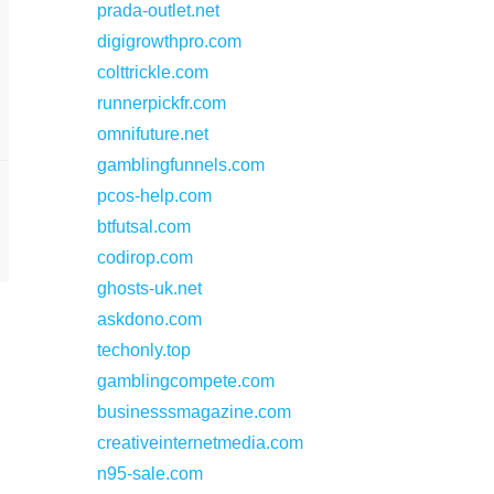
prada-outlet.net
digigrowthpro.com
colttrickle.com
runnerpickfr.com
omnifuture.net
gamblingfunnels.com
pcos-help.com
btfutsal.com
codirop.com
ghosts-uk.net
askdono.com
techonly.top
gamblingcompete.com
businesssmagazine.com
creativeinternetmedia.com
n95-sale.com