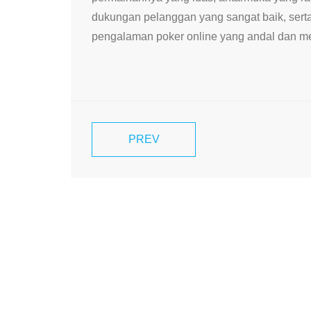
dukungan pelanggan yang sangat baik, sert
pengalaman poker online yang andal dan 
PREV