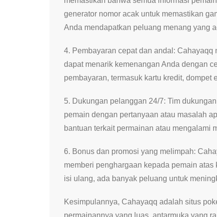
memastikan bahwa semua informasi pemain t
generator nomor acak untuk memastikan ga
Anda mendapatkan peluang menang yang ad
4. Pembayaran cepat dan andal: Cahayaqq
dapat menarik kemenangan Anda dengan cepa
pembayaran, termasuk kartu kredit, dompet el
5. Dukungan pelanggan 24/7: Tim dukungan
pemain dengan pertanyaan atau masalah ap
bantuan terkait permainan atau mengalami 
6. Bonus dan promosi yang melimpah: Cah
memberi penghargaan kepada pemain atas k
isi ulang, ada banyak peluang untuk menin
Kesimpulannya, Cahayaqq adalah situs poker
permainannya yang luas, antarmuka yang 