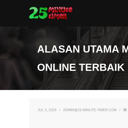
Skip
to
content
ALASAN UTAMA 
ONLINE TERBAIK
JUL 5, 2026
ADMIN@25-MINUTE-TIMER.COM