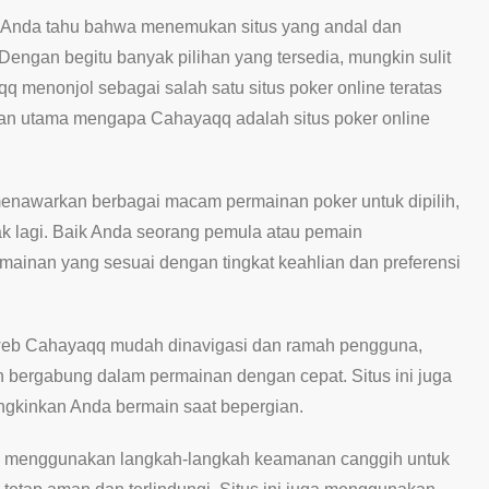
, Anda tahu bahwa menemukan situs yang andal dan
Dengan begitu banyak pilihan yang tersedia, mungkin sulit
q menonjol sebagai salah satu situs poker online teratas
asan utama mengapa Cahayaqq adalah situs poker online
nawarkan berbagai macam permainan poker untuk dipilih,
k lagi. Baik Anda seorang pemula atau pemain
inan yang sesuai dengan tingkat keahlian dan preferensi
web Cahayaqq mudah dinavigasi dan ramah pengguna,
ergabung dalam permainan dengan cepat. Situs ini juga
ngkinkan Anda bermain saat bepergian.
q menggunakan langkah-langkah keamanan canggih untuk