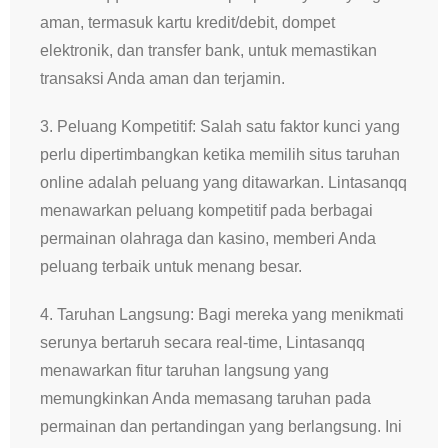
aman, termasuk kartu kredit/debit, dompet
elektronik, dan transfer bank, untuk memastikan
transaksi Anda aman dan terjamin.
3. Peluang Kompetitif: Salah satu faktor kunci yang
perlu dipertimbangkan ketika memilih situs taruhan
online adalah peluang yang ditawarkan. Lintasanqq
menawarkan peluang kompetitif pada berbagai
permainan olahraga dan kasino, memberi Anda
peluang terbaik untuk menang besar.
4. Taruhan Langsung: Bagi mereka yang menikmati
serunya bertaruh secara real-time, Lintasanqq
menawarkan fitur taruhan langsung yang
memungkinkan Anda memasang taruhan pada
permainan dan pertandingan yang berlangsung. Ini