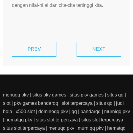
dengan nilai-nilai dan cita-cita tertinggi kita.
PREV
NEXT
menuqq pkv
|
situs pkv games
|
situs pkv games
|
situs qq
|
slot
|
pkv games bandarqq
|
slot terpercaya
|
situs qq
|
judi
bola
|
x500 slot
|
dominoqq pkv
|
qq
|
bandarqq
|
murniqq pkv
|
hematqq pkv
|
situs slot terpercaya
|
situs slot terpercaya
|
situs slot terpercaya
|
menuqq pkv
|
murniqq pkv
|
hematqq